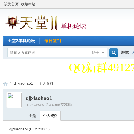
设为首页
收藏本站
天堂2单机论坛
每日签到
天堂2单机论
热搜:
帖子
搜
QQ新群49127
天堂2单机论
djjxiaohao1
个人资料
索
djjxiaohao1
QQ新群49127
https://www.l2tw.com/?22065
天
›
›
主题
个人资料
djjxiaohao1
(UID: 22065)