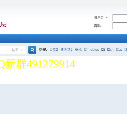
用户名
密码
堂2单机论坛 欢迎大家 一
热搜:
天堂2
新天堂2
单机
l2jmobius
l2j
l2cn
l2tw
l
帖子
搜
Q新群491279914
堂2单机论坛 欢迎大家 一
索
Q新群491279914