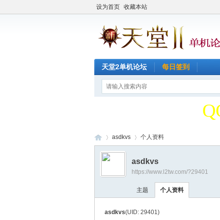
设为首页
收藏本站
天堂2单机论坛
每日签到
天
Q
天
asdkvs
个人资料
asdkvs
Q
https://www.l2tw.com/?29401
天
›
›
主题
个人资料
asdkvs
(UID: 29401)