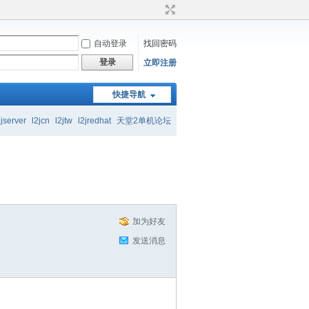
自动登录
找回密码
登录
立即注册
快捷导航
起交流学习
2jserver
l2jcn
l2jtw
l2jredhat
天堂2单机论坛
起交流学习
加为好友
发送消息