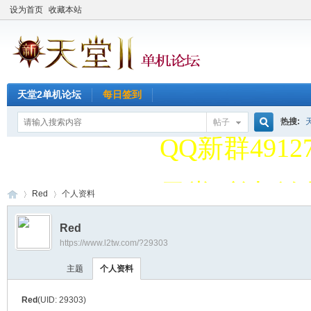
设为首页
收藏本站
天堂2单机论
天堂2单机论坛
每日签到
QQ新群49127
热搜:
帖子
搜
天堂2单机论
Red
个人资料
索
QQ新群49127
Red
https://www.l2tw.com/?29303
天
›
›
主题
个人资料
Red
(UID: 29303)