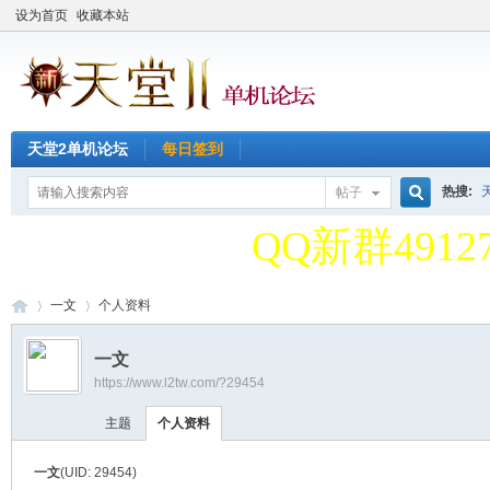
设为首页
收藏本站
天堂2单机论坛
每日签到
天堂2单机论
热搜:
帖子
搜
QQ新群49127
天堂2单机论
一文
个人资料
索
一文
QQ新群49127
https://www.l2tw.com/?29454
天
›
›
主题
个人资料
一文
(UID: 29454)