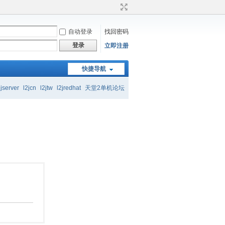
自动登录
找回密码
登录
立即注册
快捷导航
起交流学习
2jserver
l2jcn
l2jtw
l2jredhat
天堂2单机论坛
起交流学习