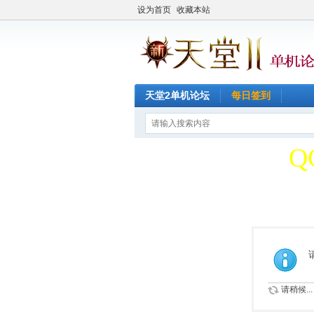
设为首页
收藏本站
天堂2单机论坛
每日签到
天
Q
天
Q
请稍候...