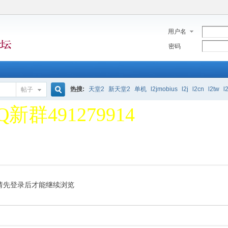
用户名
密码
堂2单机论坛 欢迎大家 一
热搜:
天堂2
新天堂2
单机
l2jmobius
l2j
l2cn
l2tw
l
帖子
搜
Q新群491279914
堂2单机论坛 欢迎大家 一
索
Q新群491279914
请先登录后才能继续浏览