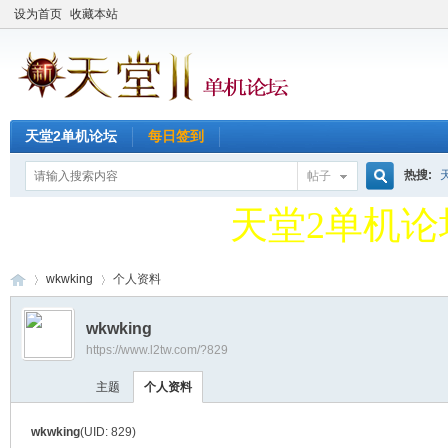
设为首页
收藏本站
天堂2单机论
天堂2单机论坛
每日签到
QQ新群49127
热搜:
帖子
搜
天堂2单机论
QQ新群49127
wkwking
个人资料
索
wkwking
https://www.l2tw.com/?829
天
›
›
主题
个人资料
wkwking
(UID: 829)