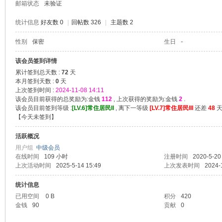
邮箱状态
未验证
统计信息
好友数 0
|
回帖数 326
|
主题数 2
性别
保密
生日
-
堂
该会员签到详情
累计签到总天数 :
72
天
本月签到天数 :
0
天
上次签到时间 :
2024-11-08 14:11
该会员目前获得的总奖励为:金钱
112
, 上次获得的奖励为:金钱
2
.
该会员目前签到等级 :
[LV.6]常住居民II
, 离下一等级
[LV.7]常住居民III
还差
48
天 
【
今天未签到
】
活跃概况
用户组
中级会员
在线时间
109 小时
注册时间
2020-5-20
2
上次活动时间
2025-5-14 15:49
上次发表时间
2024-
统计信息
已用空间
0 B
积分
420
金钱
90
贡献
0