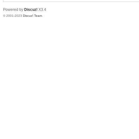
Powered by
Discuz!
X3.4
© 2001-2023
Discuz! Team
.
单
机