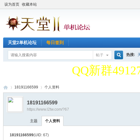
设为首页
收藏本站
天堂2单机论坛
每日签到
天堂2单机论
热搜:
帖子
搜
QQ新群49127
天堂2单机论
18191166599
个人资料
索
18191166599
QQ新群49127
https://www.l2tw.com/?67
天
›
›
主题
个人资料
18191166599
(UID: 67)