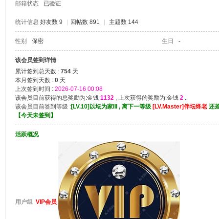
邮箱状态
已验证
统计信息
好友数 9
|
回帖数 891
|
主题数 144
性别
保密
生日
-
堂
该会员签到详情
累计签到总天数 :
754
天
本月签到天数 :
0
天
上次签到时间 :
2026-07-16 00:08
该会员目前获得的总奖励为:金钱
1132
, 上次获得的奖励为:金钱
2
.
该会员目前签到等级 :
[LV.10]以坛为家III , 离下一等级
[LV.Master]伴坛终老
还
【
今天未签到
】
活跃概况
2
用户组
VIP会员