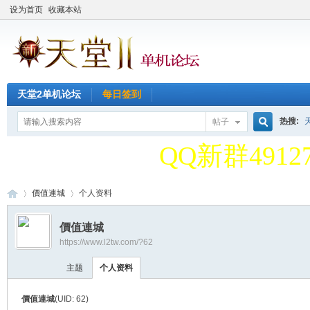
设为首页
收藏本站
天堂2单机论坛
每日签到
天堂2单机论
热搜:
帖子
搜
QQ新群49127
天堂2单机论
價值連城
个人资料
索
價值連城
QQ新群49127
https://www.l2tw.com/?62
天
›
›
主题
个人资料
價值連城
(UID: 62)