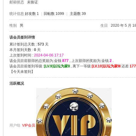
邮箱状态
未验证
统计信息
好友数 1
|
回帖数 1099
|
主题数 39
性别
男
生日
2020 年 5 月 1
堂
该会员签到详情
累计签到总天数 :
573
天
本月签到天数 :
0
天
上次签到时间 :
2024-04-06 17:17
该会员目前获得的总奖励为:金钱
877
, 上次获得的奖励为:金钱
2
.
该会员目前签到等级 :
[LV.9]以坛为家II
, 离下一等级
[LV.10]以坛为家III
还差
177
【
今天未签到
】
活跃概况
2
用户组
VIP会员