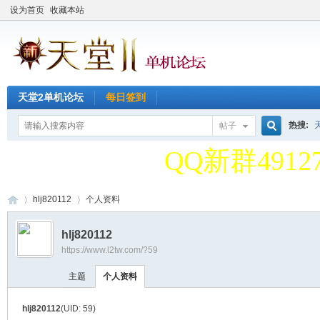
设为首页
收藏本站
天堂2单机论坛
每日签到
天堂2单机论
热搜:
帖子
搜
QQ新群49127
天堂2单机论
hlj820112
个人资料
索
hlj820112
QQ新群49127
https://www.l2tw.com/?59
天
›
›
主题
个人资料
hlj820112
(UID: 59)