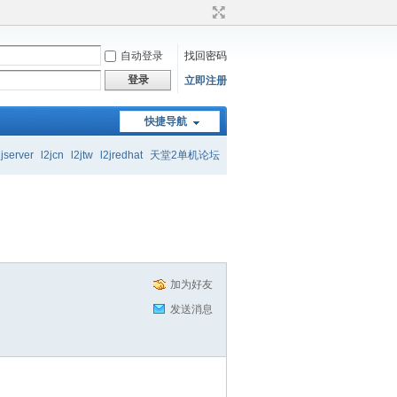
自动登录
找回密码
登录
立即注册
快捷导航
起交流学习
2jserver
l2jcn
l2jtw
l2jredhat
天堂2单机论坛
起交流学习
加为好友
发送消息