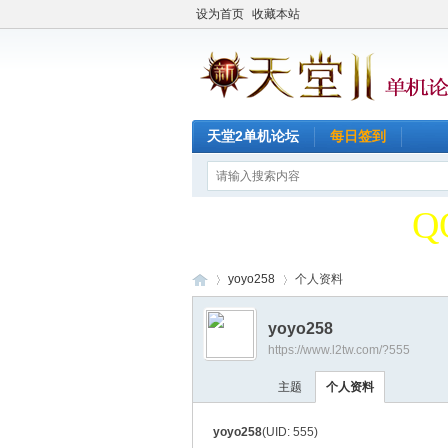
设为首页
收藏本站
天堂2单机论坛
每日签到
天
Q
天
yoyo258
个人资料
yoyo258
Q
https://www.l2tw.com/?555
天
›
›
主题
个人资料
yoyo258
(UID: 555)