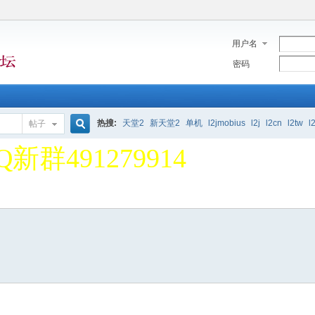
用户名
密码
堂2单机论坛 欢迎大家 一
热搜:
天堂2
新天堂2
单机
l2jmobius
l2j
l2cn
l2tw
l
帖子
搜
Q新群491279914
堂2单机论坛 欢迎大家 一
索
Q新群491279914