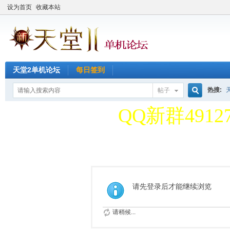
设为首页
收藏本站
天堂2单机论坛
每日签到
天堂2单机论
热搜:
帖子
搜
QQ新群49127
天堂2单机论
索
QQ新群49127
请先登录后才能继续浏览
请稍候...