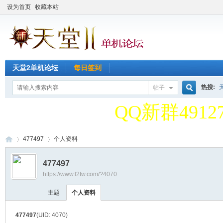
设为首页
收藏本站
天堂2单机论坛
每日签到
天堂2单机论
热搜:
帖子
搜
QQ新群49127
天堂2单机论
477497
个人资料
索
477497
QQ新群49127
https://www.l2tw.com/?4070
天
›
›
主题
个人资料
477497
(UID: 4070)