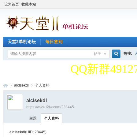
设为首页
收藏本站
天堂2单机论坛
每日签到
天堂2单机论
热搜:
帖子
搜
QQ新群49127
天堂2单机论
alclsekdl
个人资料
索
alclsekdl
QQ新群49127
https://www.l2tw.com/?28445
天
›
›
主题
个人资料
alclsekdl
(UID: 28445)