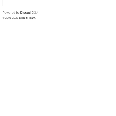
Powered by
Discuz!
X3.4
单
© 2001-2023
Discuz! Team
.
机