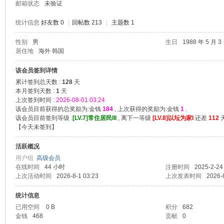
邮箱状态
未验证
统计信息
好友数 0
|
回帖数 213
|
主题数 1
性别
男
生日
1988 年 5 月 3
居住地
海外 韩国
堂
该会员签到详情
累计签到总天数 :
128
天
本月签到天数 :
1
天
上次签到时间 :
2026-08-01 03:24
该会员目前获得的总奖励为:金钱
184
, 上次获得的奖励为:金钱
1
.
该会员目前签到等级 :
[LV.7]常住居民III
, 离下一等级
[LV.8]以坛为家I
还差
112
天
【
今天未签到
】
活跃概况
用户组
高级会员
2
在线时间
44 小时
注册时间
2025-2-24
上次活动时间
2026-8-1 03:23
上次发表时间
2026-
统计信息
已用空间
0 B
积分
682
金钱
468
贡献
0