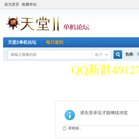
设为首页
收藏本站
天堂2单机论坛
每日签到
天堂2单机论
热搜:
帖子
搜
QQ新群49127
天堂2单机论
索
QQ新群49127
请先登录后才能继续浏览
请稍候...