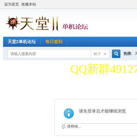
设为首页
收藏本站
天堂2单机论坛
每日签到
天堂2单机论
热搜:
帖子
搜
QQ新群49127
天堂2单机论
索
QQ新群49127
请先登录后才能继续浏览
请稍候...