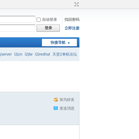
自动登录
找回密码
登录
立即注册
快捷导航
起交流学习
2jserver
l2jcn
l2jtw
l2jredhat
天堂2单机论坛
起交流学习
加为好友
发送消息