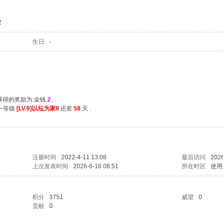
2
生日
-
次获得的奖励为:金钱
2
.
下一等级
[LV.9]以坛为家II
还差
58
天 .
注册时间
2022-4-11 13:08
最后访问
2026
上次发表时间
2026-6-16 08:51
所在时区
使用
积分
3751
威望
0
贡献
0