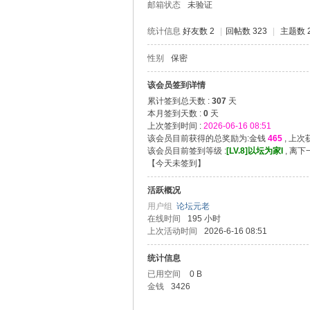
邮箱状态
未验证
统计信息
好友数 2
|
回帖数 323
|
主题数 
性别
保密
堂
该会员签到详情
累计签到总天数 :
307
天
本月签到天数 :
0
天
上次签到时间 :
2026-06-16 08:51
该会员目前获得的总奖励为:金钱
465
, 上
该会员目前签到等级 :
[LV.8]以坛为家I
, 离
【
今天未签到
】
活跃概况
用户组
论坛元老
在线时间
195 小时
2
上次活动时间
2026-6-16 08:51
统计信息
已用空间
0 B
金钱
3426