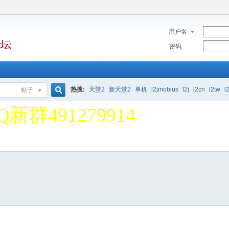
用户名
密码
堂2单机论坛 欢迎大家 一
热搜:
天堂2
新天堂2
单机
l2jmobius
l2j
l2cn
l2tw
l
帖子
搜
Q新群491279914
堂2单机论坛 欢迎大家 一
索
Q新群491279914