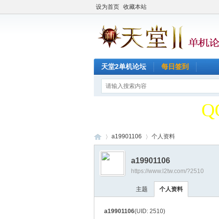
设为首页
收藏本站
天堂2单机论坛
每日签到
天
Q
天
a19901106
个人资料
a19901106
Q
https://www.l2tw.com/?2510
天
›
›
主题
个人资料
a19901106
(UID: 2510)