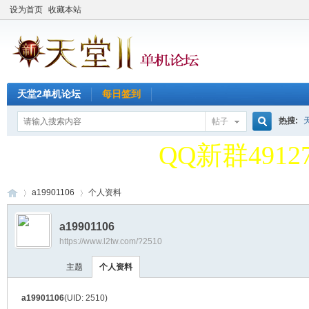
设为首页
收藏本站
天堂2单机论坛
每日签到
天堂2单机论
热搜:
帖子
搜
QQ新群49127
天堂2单机论
a19901106
个人资料
索
a19901106
QQ新群49127
https://www.l2tw.com/?2510
天
›
›
主题
个人资料
a19901106
(UID: 2510)