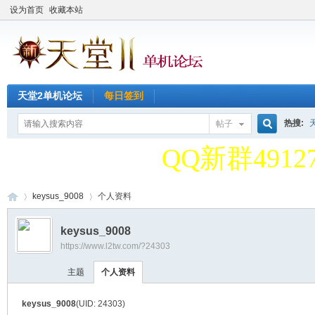
设为首页
收藏本站
天堂2单机论坛
每日签到
天堂2单机论
热搜:
帖子
搜
QQ新群49127
天堂2单机论
keysus_9008
个人资料
索
keysus_9008
QQ新群49127
https://www.l2tw.com/?24303
天
›
›
主题
个人资料
keysus_9008
(UID: 24303)