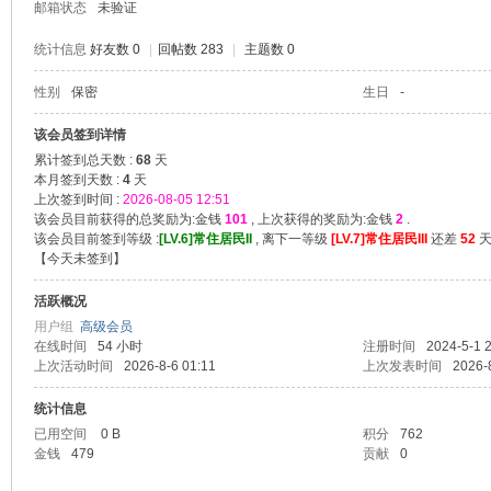
邮箱状态
未验证
统计信息
好友数 0
|
回帖数 283
|
主题数 0
性别
保密
生日
-
堂
该会员签到详情
累计签到总天数 :
68
天
本月签到天数 :
4
天
上次签到时间 :
2026-08-05 12:51
该会员目前获得的总奖励为:金钱
101
, 上次获得的奖励为:金钱
2
.
该会员目前签到等级 :
[LV.6]常住居民II
, 离下一等级
[LV.7]常住居民III
还差
52
天 
【
今天未签到
】
活跃概况
用户组
高级会员
在线时间
54 小时
注册时间
2024-5-1 
2
上次活动时间
2026-8-6 01:11
上次发表时间
2026-
统计信息
已用空间
0 B
积分
762
金钱
479
贡献
0