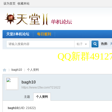
设为首页
收藏本站
天堂2单机论坛
每日签到
天堂2单机论
热搜:
帖子
搜
QQ新群49127
天堂2单机论
bagh10
个人资料
索
bagh10
QQ新群49127
https://www.l2tw.com/?21622
天
›
›
主题
个人资料
bagh10
(UID: 21622)