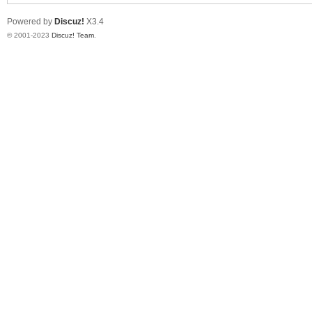
Powered by
Discuz!
X3.4
© 2001-2023
Discuz! Team
.
单
机