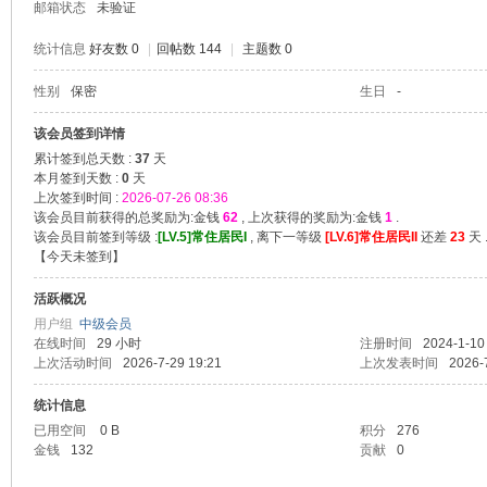
邮箱状态
未验证
统计信息
好友数 0
|
回帖数 144
|
主题数 0
性别
保密
生日
-
堂
该会员签到详情
累计签到总天数 :
37
天
本月签到天数 :
0
天
上次签到时间 :
2026-07-26 08:36
该会员目前获得的总奖励为:金钱
62
, 上次获得的奖励为:金钱
1
.
该会员目前签到等级 :
[LV.5]常住居民I
, 离下一等级
[LV.6]常住居民II
还差
23
天 
【
今天未签到
】
活跃概况
用户组
中级会员
在线时间
29 小时
注册时间
2024-1-10
2
上次活动时间
2026-7-29 19:21
上次发表时间
2026-
统计信息
已用空间
0 B
积分
276
金钱
132
贡献
0