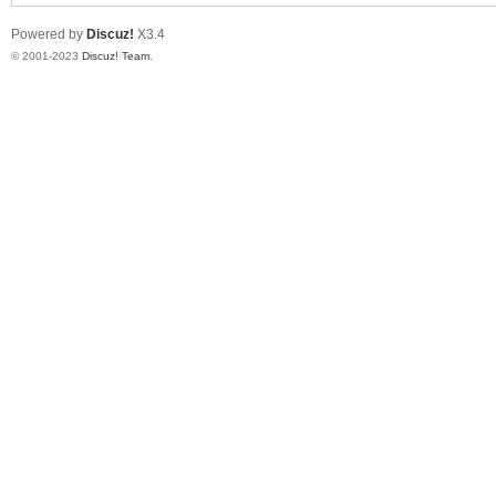
Powered by
Discuz!
X3.4
© 2001-2023
Discuz! Team
.
单
机