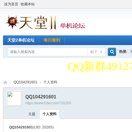
设为首页
收藏本站
天堂2单机论坛
每日签到
天堂2单机论
热搜:
帖子
搜
QQ新群49127
天堂2单机论
QQ104291601
个人资料
索
QQ104291601
QQ新群49127
https://www.l2tw.com/?20265
天
›
›
主题
个人资料
QQ104291601
(UID: 20265)