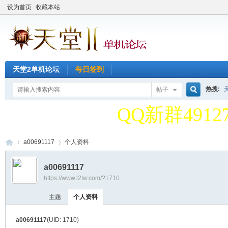
设为首页
收藏本站
天堂2单机论坛
每日签到
天堂2单机论
热搜:
帖子
搜
QQ新群49127
天堂2单机论
a00691117
个人资料
索
a00691117
QQ新群49127
https://www.l2tw.com/?1710
天
›
›
主题
个人资料
a00691117
(UID: 1710)