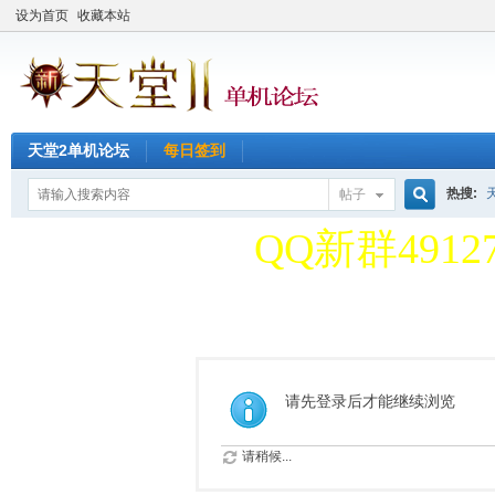
设为首页
收藏本站
天堂2单机论坛
每日签到
天堂2单机论
热搜:
帖子
搜
QQ新群49127
天堂2单机论
索
QQ新群49127
请先登录后才能继续浏览
请稍候...