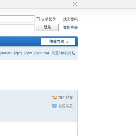
自动登录
找回密码
登录
立即注册
快捷导航
起交流学习
2jserver
l2jcn
l2jtw
l2jredhat
天堂2单机论坛
起交流学习
加为好友
发送消息