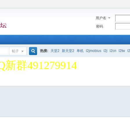
用户名
密码
堂2单机论坛 欢迎大家 一
热搜:
天堂2
新天堂2
单机
l2jmobius
l2j
l2cn
l2tw
l
帖子
搜
Q新群491279914
堂2单机论坛 欢迎大家 一
索
Q新群491279914