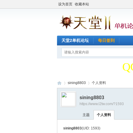
设为首页
收藏本站
天堂2单机论坛
每日签到
天
Q
天
sining8803
个人资料
sining8803
Q
https://www.l2tw.com/?1593
天
›
›
主题
个人资料
sining8803
(UID: 1593)