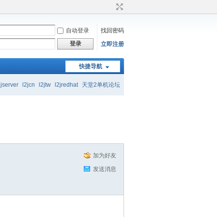
自动登录
找回密码
登录
立即注册
快捷导航
起交流学习
2jserver
l2jcn
l2jtw
l2jredhat
天堂2单机论坛
起交流学习
加为好友
发送消息