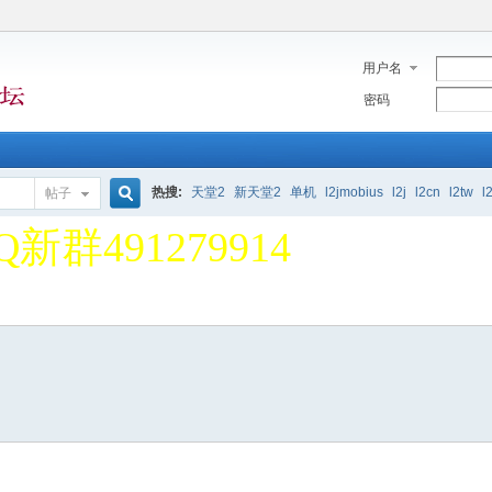
用户名
密码
堂2单机论坛 欢迎大家 一
热搜:
天堂2
新天堂2
单机
l2jmobius
l2j
l2cn
l2tw
l
帖子
搜
Q新群491279914
堂2单机论坛 欢迎大家 一
索
Q新群491279914