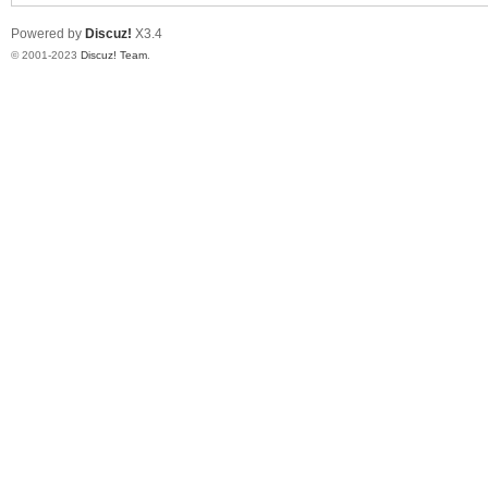
Powered by
Discuz!
X3.4
© 2001-2023
Discuz! Team
.
单
机