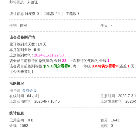
邮箱状态
未验证
统计信息
好友数 0
|
回帖数 44
|
主题数 7
性别
保密
生日
-
堂
该会员签到详情
累计签到总天数 :
14
天
本月签到天数 :
0
天
上次签到时间 :
2024-11-11 22:50
该会员目前获得的总奖励为:金钱
22
, 上次获得的奖励为:金钱
1
.
该会员目前签到等级 :
[LV.3]偶尔看看II
, 离下一等级
[LV.4]偶尔看看III
还差
1
天 .
【
今天未签到
】
活跃概况
用户组
金牌会员
在线时间
64 小时
注册时间
2023-7-3 
2
上次活动时间
2026-8-7 16:45
上次发表时间
2026-
统计信息
已用空间
0 B
积分
1643
金钱
1592
贡献
0