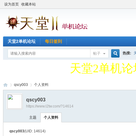
设为首页
收藏本站
天堂2单机论
天堂2单机论坛
每日签到
QQ新群49127
热搜:
帖子
搜
天堂2单机论
QQ新群49127
qscy003
个人资料
索
qscy003
https://www.l2tw.com/?14614
天
›
›
主题
个人资料
qscy003
(UID: 14614)