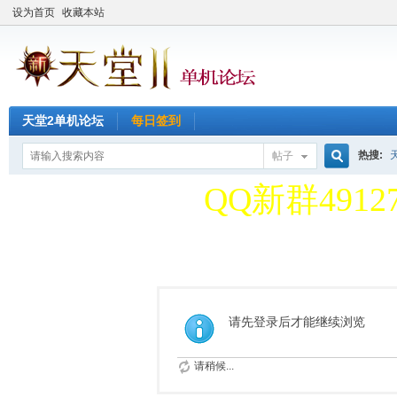
设为首页
收藏本站
天堂2单机论坛
每日签到
天堂2单机论
热搜:
帖子
搜
QQ新群49127
天堂2单机论
索
QQ新群49127
请先登录后才能继续浏览
请稍候...