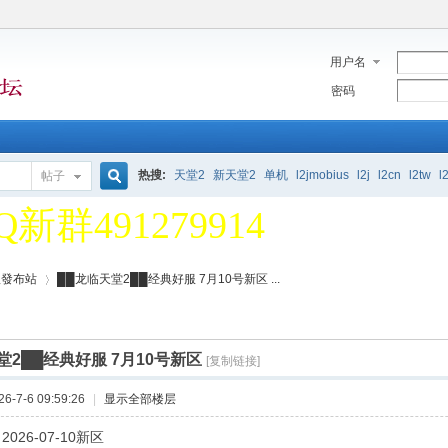
用户名
密码
堂2单机论坛 欢迎大家 一
热搜:
天堂2
新天堂2
单机
l2jmobius
l2j
l2cn
l2tw
l
帖子
Q新群491279914
搜
堂2单机论坛 欢迎大家 一
服發布站
██龙临天堂2██经典好服 7月10号新区 ...
索
Q新群491279914
堂2██经典好服 7月10号新区
[复制链接]
›
-7-6 09:59:26
|
显示全部楼层
026-07-10新区