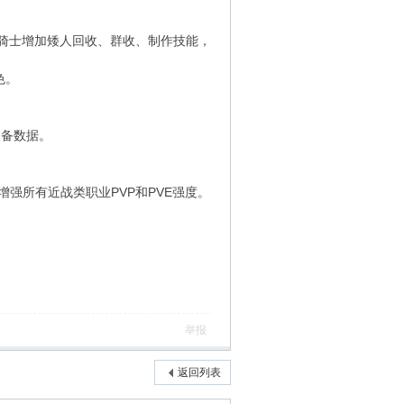
有骑士增加矮人回收、群收、制作技能，
18=白色。
装备数据。
强所有近战类职业PVP和PVE强度。
举报
返回列表