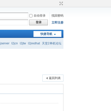
自动登录
找回密码
登录
立即注册
起交流学习
快捷导航
2jserver
l2jcn
l2jtw
l2jredhat
天堂2单机论坛
起交流学习
返回列表