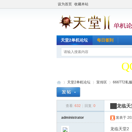
设为首页
收藏本站
天
天堂2单机论坛
每日签到
Q
天
天堂2单机论坛
宣传区
666TT2私
Q
██龙临天
查看:
632
|
回复:
0
天
»
›
›
administrator
发表于 2026
龙临天堂2 2