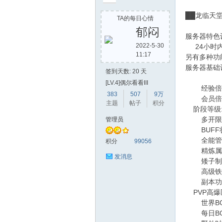
██龙临
TA的每日心情
郁闷
服务器特色
2022-5-30
24小时内
11:17
另有多种功
堂
服务器基础
签到天数: 20 天
[LV.4]偶尔看看III
经验倍率:
383
507
9万
会员倍率: 
主题
帖子
积分
阶段等级: 
多开限制：
管理员
BUFF状
全能管家：
积分
99056
精炼属性
发消息
2
矮子制作：
高级铁匠：
副本功能：
PVP高爆
世界BOS
每日BOSS