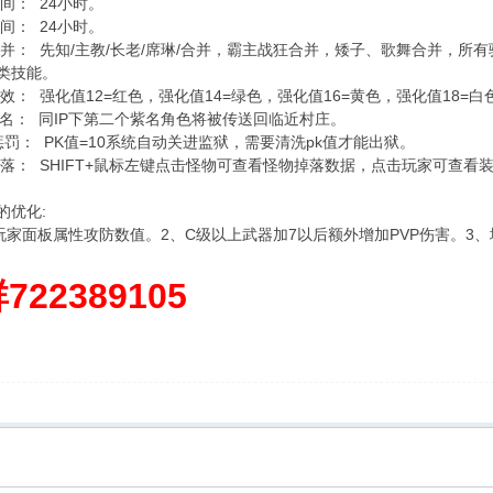
： 24小时。
： 24小时。
 先知/主教/长老/席琳/合并，霸主战狂合并，矮子、歌舞合并，所
类技能。
 强化值12=红色，强化值14=绿色，强化值16=黄色，强化值
： 同IP下第二个紫名角色将被传送回临近村庄。
： PK值=10系统自动关进监狱，需要清洗pk值才能出狱。
 SHIFT+鼠标左键点击怪物可查看怪物掉落数据，点击玩家可查看
的优化:
家面板属性攻防数值。2、C级以上武器加7以后额外增加PVP伤害。3、增
722389105