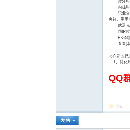
野外时间
内挂时间
职业合并：
尖钉、重甲
单
武器光效：
同IP紫名
PK值惩罚
查看掉落：
此次新区做
1、优化玩
QQ群
机
回复