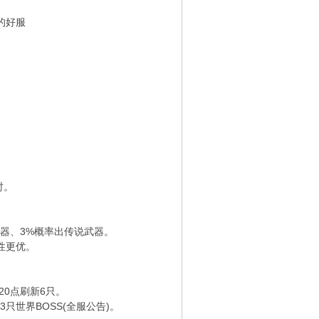
的好服
。
时。
器、3%概率出传说武器。
性更优。
20点刷新6只。
只世界BOSS(全服公告)。