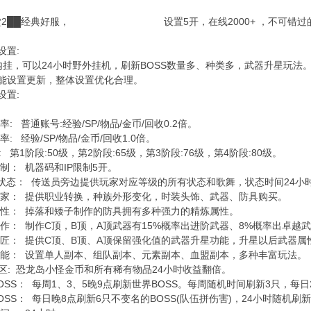
天堂2██经典好服， 设置5开，在线2000+ ，不可错过
设置:
挂，可以24小时野外挂机，刷新BOSS数量多、种类多，武器升星玩法
能设置更新，整体设置优化合理。
设置:
 普通账号:经验/SP/物品/金币/回收0.2倍。
经验/SP/物品/金币/回收1.0倍。
第1阶段:50级，第2阶段:65级，第3阶段:76级，第4阶段:80级。
 机器码和IP限制5开。
态： 传送员旁边提供玩家对应等级的所有状态和歌舞，状态时间24小
 提供职业转换，种族外形变化，时装头饰、武器、防具购买。
： 掉落和矮子制作的防具拥有多种强力的精炼属性。
 制作C顶，B顶，A顶武器有15%概率出进阶武器、8%概率出卓越武
 提供C顶、B顶、A顶保留强化值的武器升星功能，升星以后武器属
 设置单人副本、组队副本、元素副本、血盟副本，多种丰富玩法。
区: 恐龙岛小怪金币和所有稀有物品24小时收益翻倍。
S： 每周1、3、5晚9点刷新世界BOSS。每周随机时间刷新3只，每日
： 每日晚8点刷新6只不变名的BOSS(队伍拼伤害)，24小时随机刷新3