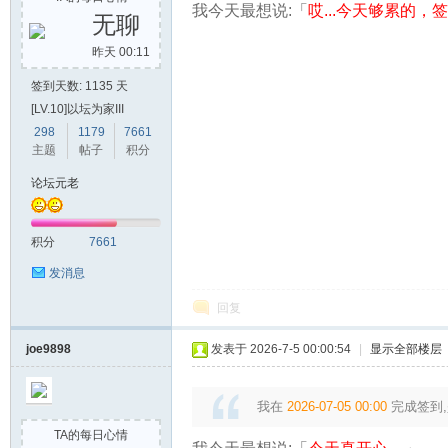
我今天最想说:「
哎...今天够累的，签到
无聊
昨天 00:11
签到天数: 1135 天
[LV.10]以坛为家III
298
1179
7661
主题
帖子
积分
论坛元老
积分
7661
发消息
回复
joe9898
发表于 2026-7-5 00:00:54
|
显示全部楼层
我在
2026-07-05 00:00
完成签到,
TA的每日心情