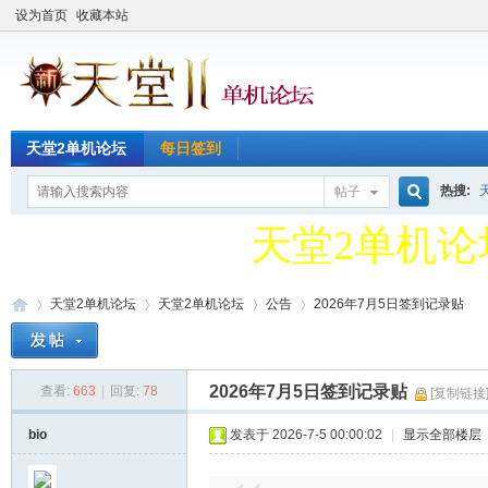
设为首页
收藏本站
天堂2单机论
天堂2单机论坛
每日签到
QQ新群49127
热搜:
帖子
搜
天堂2单机论
QQ新群49127
天堂2单机论坛
天堂2单机论坛
公告
2026年7月5日签到记录贴
索
2026年7月5日签到记录贴
查看:
663
|
回复:
78
[复制链接
天
»
›
›
›
bio
发表于 2026-7-5 00:00:02
|
显示全部楼层