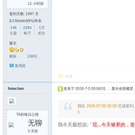
11 小时前
签到天数: 1997 天
[LV.Master]伴坛终老
146
2284
1万
主题
帖子
积分
版主
积分
13601
发消息
回复
fonuchan
发表于 2026-7-5 00:08:01
|
显示全部楼层
我在
2026-07-05 00:08
完成签到,
1
TA的每日心情
无聊
我今天最想说:「
哎...今天够累的，签到
3 天前