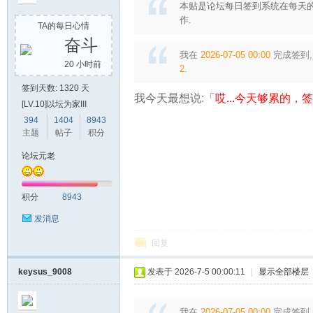
本贴是论坛每日签到系统在每天的
作.
TA的每日心情
奋斗
我在
2026-07-05 00:00
完成签到,
20 小时前
2
.
堂
签到天数: 1320 天
我今天最想说:「
哎...今天够累的，签到
[LV.10]以坛为家III
394
1404
8943
主题
帖子
积分
论坛元老
积分
8943
发消息
2
回复
keysus_9008
发表于 2026-7-5 00:00:11
|
显示全部楼层
我在
2026-07-05 00:00
完成签到,