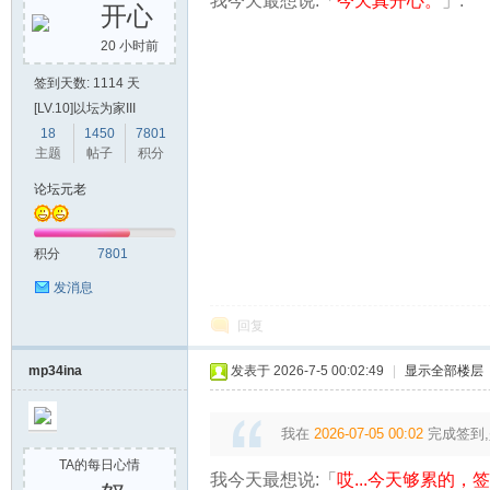
我今天最想说:「
今天真开心。
」.
开心
20 小时前
签到天数: 1114 天
[LV.10]以坛为家III
18
1450
7801
主题
帖子
积分
论坛元老
积分
7801
发消息
回复
mp34ina
发表于 2026-7-5 00:02:49
|
显示全部楼层
我在
2026-07-05 00:02
完成签到,
TA的每日心情
我今天最想说:「
哎...今天够累的，签到