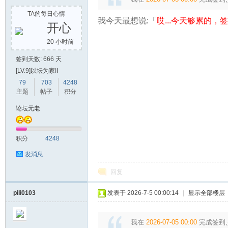
TA的每日心情
我今天最想说:「
哎...今天够累的，签到
开心
单
20 小时前
签到天数: 666 天
[LV.9]以坛为家II
79
703
4248
主题
帖子
积分
论坛元老
机
积分
4248
发消息
回复
pili0103
发表于 2026-7-5 00:00:14
|
显示全部楼层
我在
2026-07-05 00:00
完成签到,