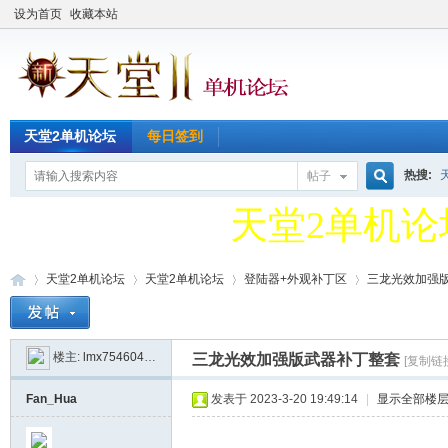
设为首页
收藏本站
天堂2单机论坛
每日签到
热搜:
帖子
搜
天堂2单机论
QQ新群49127
天堂2单机论坛
天堂2单机论坛
登陆器+外观补丁区
三龙光效加强
索
天堂2单机论
楼主:
lmx754604423
三龙光效加强版武器补丁整套
[复制链
天
»
›
›
›
Fan_Hua
发表于 2023-3-20 19:49:14
|
显示全部楼
QQ新群49127