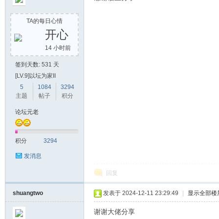
TA的每日心情
开心
14 小时前
签到天数: 531 天
[LV.9]以坛为家II
5
1084
3294
主题
帖子
积分
论坛元老
积分
3294
发消息
回复
shuangtwo
发表于 2024-12-11 23:29:49
|
显示全部楼
谢谢大佬分享