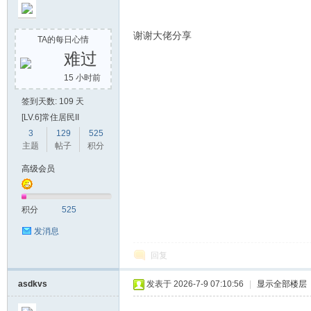
谢谢大佬分享
TA的每日心情
难过
15 小时前
签到天数: 109 天
[LV.6]常住居民II
3
129
525
主题
帖子
积分
高级会员
积分
525
发消息
回复
asdkvs
发表于 2026-7-9 07:10:56
|
显示全部楼层