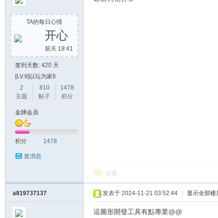
TA的每日心情
开心
单
前天 19:41
签到天数: 420 天
[LV.9]以坛为家II
2
810
1478
主题
帖子
积分
金牌会员
机
积分
1478
发消息
回复
a819737137
发表于 2024-11-21 03:52:44
|
显示全部楼
這圖形開發工具有點專業@@