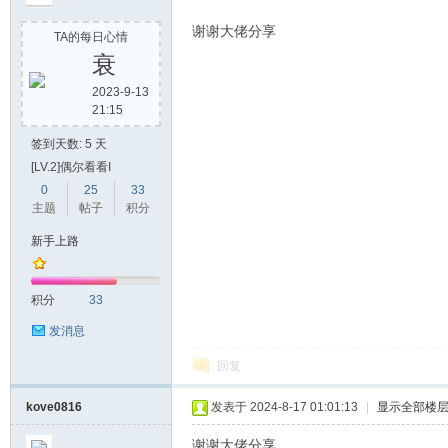
谢谢大佬分享
TA的每日心情
衰
2023-9-13
21:15
堂
签到天数: 5 天
[LV.2]偶尔看看I
0
25
33
主题
帖子
积分
新手上路
积分
33
2
发消息
回复
kove0816
发表于 2024-8-17 01:01:13
|
显示全部楼
谢谢大佬分享