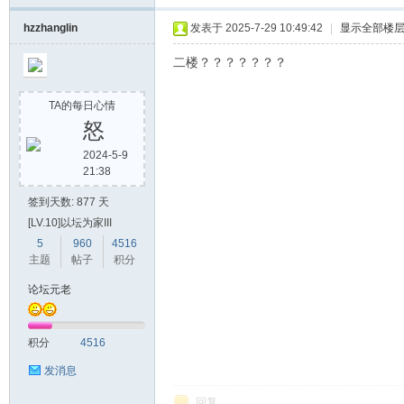
hzzhanglin
发表于 2025-7-29 10:49:42
|
显示全部楼
二楼？？？？？？？
TA的每日心情
怒
2024-5-9
21:38
签到天数: 877 天
[LV.10]以坛为家III
5
960
4516
主题
帖子
积分
论坛元老
积分
4516
发消息
回复