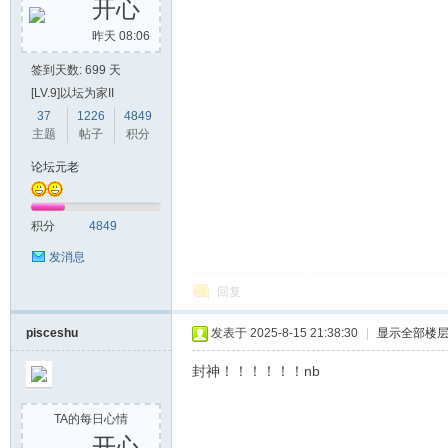
开心
昨天 08:06
签到天数: 699 天
[LV.9]以坛为家II
37
1226
4849
主题
帖子
积分
论坛元老
积分
4849
发消息
回复
pisceshu
发表于 2025-8-15 21:38:30
|
显示全部楼
封神！！！！！！nb
TA的每日心情
开心