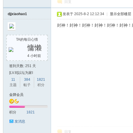
回复
djjxiaohao1
发表于 2025-8-2 12:12:34
|
显示全部楼层
封神！封神！封神！封神！封神！封神！
TA的每日心情
慵懒
4 小时前
签到天数: 251 天
[LV.8]以坛为家I
11
384
1821
主题
帖子
积分
金牌会员
积分
1821
发消息
回复