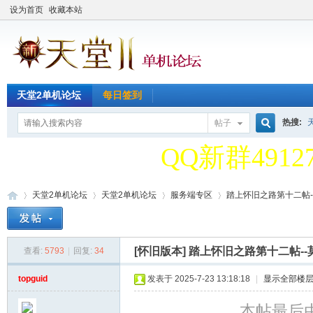
设为首页
收藏本站
天堂2单机论
天堂2单机论坛
每日签到
热搜:
帖子
QQ新群49127
搜
天堂2单机论
天堂2单机论坛
天堂2单机论坛
服务端专区
踏上怀旧之路第十二帖--莫比
索
QQ新群49127
[怀旧版本]
踏上怀旧之路第十二帖--莫
查看:
5793
|
回复:
34
天
»
›
›
›
topguid
发表于 2025-7-23 13:18:18
|
显示全部楼
本帖最后由 t