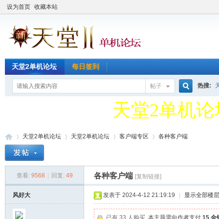
设为首页
收藏本站
天堂2单机论
天堂2单机论坛
每日签到
QQ新群49127
热搜:
帖子
搜
天堂2单机论
QQ新群49127
天堂2单机论坛
天堂2单机论坛
客户端专区
各种客户端
索
各种客户端
查看:
9568
|
回复:
49
[复制链接]
天
»
›
›
›
风好大
发表于 2024-4-12 21:19:19
|
显示全部楼
已有 33 人购买
本主题需向作者支付
15 金