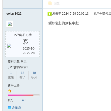
回复
ewlay1022
发表于 2024-7-29 20:02:13
|
显示全部楼
感謝樓主的無私奉獻
TA的每日心情
衰
2025-10-
20 22:28
签到天数: 6 天
[LV.2]偶尔看看I
1
18
40
主题
帖子
积分
新手上路
积分
40
发消息