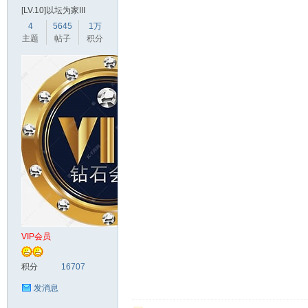
[LV.10]以坛为家III
4
5645
1万
主题
帖子
积分
VIP会员
积分
16707
发消息