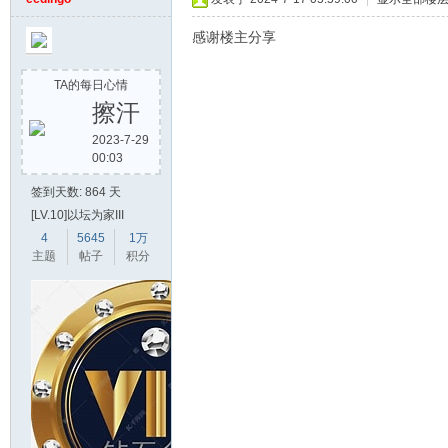
感谢楼主分享
TA的每日心情
擦汗
2023-7-29
00:03
签到天数: 864 天
[LV.10]以坛为家III
4
5645
1万
主题
帖子
积分