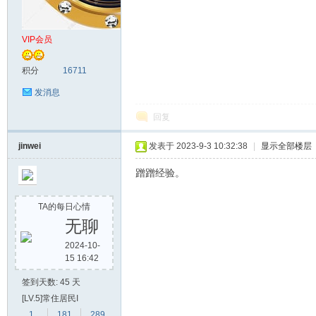
论
VIP会员
积分
16711
发消息
回复
jinwei
发表于 2023-9-3 10:32:38
|
显示全部楼层
坛
蹭蹭经验。
TA的每日心情
无聊
2024-10-
15 16:42
签到天数: 45 天
[LV.5]常住居民I
1
181
289