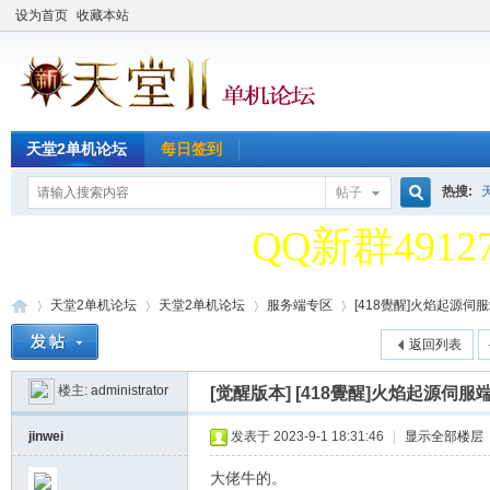
设为首页
收藏本站
天堂2单机论
天堂2单机论坛
每日签到
QQ新群49127
热搜:
帖子
搜
天堂2单机论
QQ新群49127
天堂2单机论坛
天堂2单机论坛
服务端专区
[418覺醒]火焰起源伺服
索
返回列表
楼主:
administrator
[觉醒版本]
[418覺醒]火焰起源伺
天
»
›
›
›
jinwei
发表于 2023-9-1 18:31:46
|
显示全部楼层
大佬牛的。