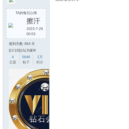
TA的每日心情
擦汗
单
2023-7-29
00:03
签到天数: 864 天
[LV.10]以坛为家III
4
5646
1万
主题
帖子
积分
机