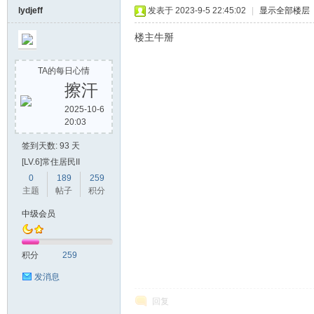
lydjeff
发表于 2023-9-5 22:45:02
|
显示全部楼层
楼主牛掰
TA的每日心情
擦汗
2025-10-6
20:03
签到天数: 93 天
[LV.6]常住居民II
0
189
259
主题
帖子
积分
中级会员
积分
259
发消息
回复