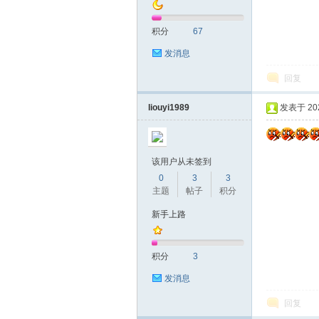
积分
67
发消息
回复
liouyi1989
发表于 2020
该用户从未签到
0
3
3
主题
帖子
积分
新手上路
积分
3
发消息
回复