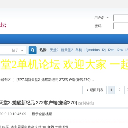
用户名
堂2单机论坛 欢迎大家 一
密码
Q新群491279914
热搜:
天堂2
新天堂2
单机
l2jmobius
l2j
l2cn
l2tw
l
帖子
搜
堂2单机论坛 欢迎大家 一
Q新群491279914
户端专区
[EP7.3]新天堂2-觉醒新纪元 272客户端(兼容270) ...
索
返回列表
1
2
]新天堂2-觉醒新纪元 272客户端(兼容270)
[复制链接]
›
-9-10 10:45:09
|
显示全部楼层
 人购买
本主题需向作者支付
10 金钱
才能浏览