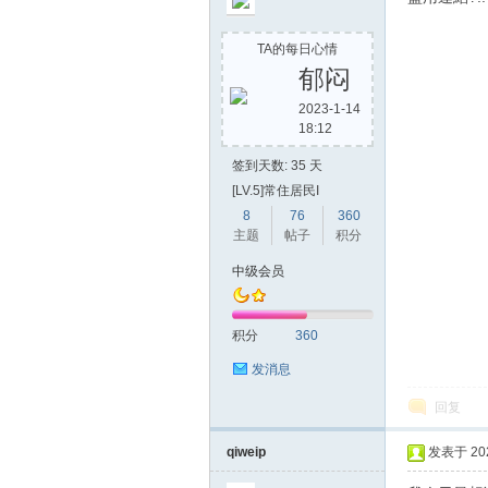
TA的每日心情
郁闷
单
2023-1-14
18:12
签到天数: 35 天
[LV.5]常住居民I
8
76
360
主题
帖子
积分
中级会员
机
积分
360
发消息
回复
qiweip
发表于 2020