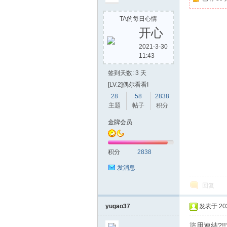
TA的每日心情
开心
2021-3-30
11:43
堂
签到天数: 3 天
[LV.2]偶尔看看I
28
58
2838
主题
帖子
积分
金牌会员
积分
2838
2
发消息
回复
yugao37
发表于 2020
盜用連結?!!?