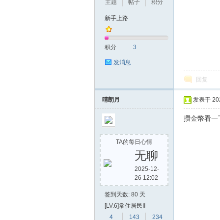
主题
帖子
积分
新手上路
积分
3
发消息
回复
晴朗月
发表于 2020
攢金幣看一
TA的每日心情
无聊
2025-12-
26 12:02
签到天数: 80 天
[LV.6]常住居民II
4
143
234