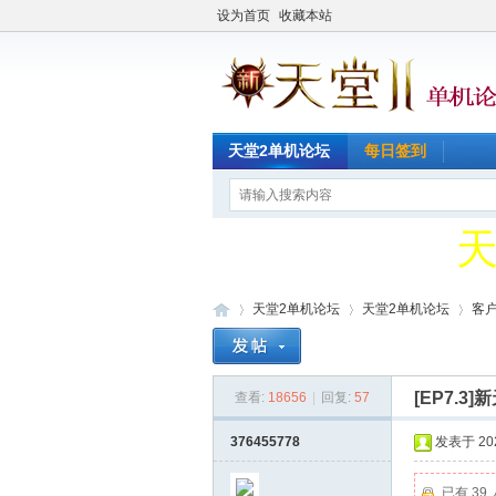
设为首页
收藏本站
天
天堂2单机论坛
每日签到
Q
天
Q
天堂2单机论坛
天堂2单机论坛
客
[EP7.3
查看:
18656
|
回复:
57
天
»
›
›
376455778
发表于 2020
已有 39