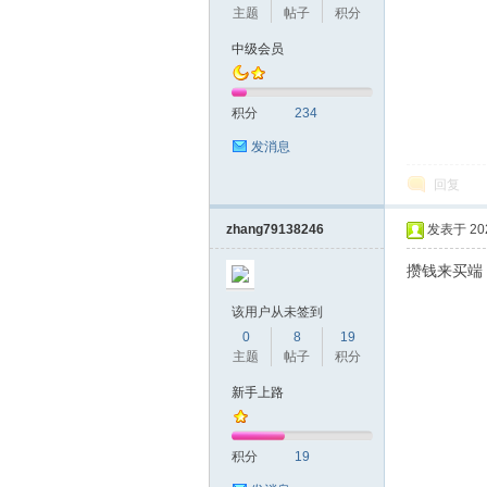
主题
帖子
积分
中级会员
积分
234
发消息
回复
zhang79138246
发表于 2020
攒钱来买端
该用户从未签到
0
8
19
主题
帖子
积分
新手上路
积分
19