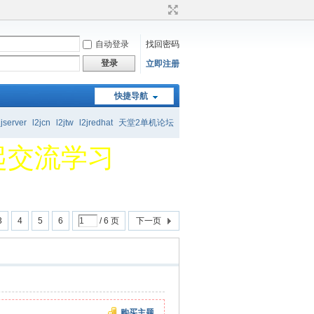
自动登录
找回密码
起交流学习
登录
立即注册
快捷导航
2jserver
l2jcn
l2jtw
l2jredhat
天堂2单机论坛
起交流学习
3
4
5
6
/ 6 页
下一页
购买主题