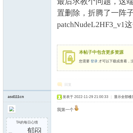
最后求教个问题，这端
论
置删除，折腾了一阵
patchNudeL2HF3
本帖子中包含更多资源
您需要
登录
才可以下载或查看，
坛
回复
asd111cn
发表于 2022-11-29 21:00:33
|
显示全部楼
我第一个
TA的每日心情
郁闷