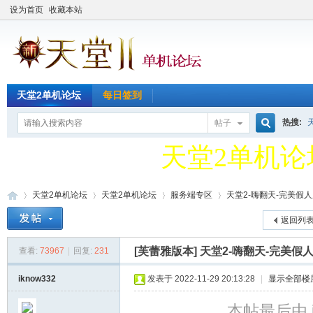
设为首页
收藏本站
天堂2单机论
天堂2单机论坛
每日签到
QQ新群49127
热搜:
帖子
搜
天堂2单机论
QQ新群49127
天堂2单机论坛
天堂2单机论坛
服务端专区
天堂2-嗨翻天-完美假人服
索
返回列
[芙蕾雅版本]
天堂2-嗨翻天-完美假人
查看:
73967
|
回复:
231
天
»
›
›
›
iknow332
发表于 2022-11-29 20:13:28
|
显示全部楼
本帖最后由 ikn