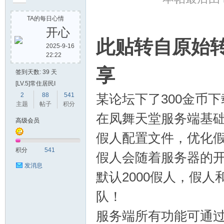
TA的每日心情
开心
此贴转自原始
2025-9-16
22:22
堂
享
签到天数: 39 天
[LV.5]常住居民I
2
88
541
某论坛下了300金币
主题
帖子
积分
在凤舞天堂服务端基础
高级会员
假人配置文件，优化
积分
541
假人会随着服务器的
2
发消息
默认2000假人，假
队！
服务端所有功能可通过