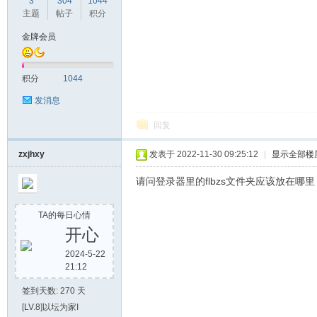
3
304
1044
主题
帖子
积分
金牌会员
积分
1044
发消息
回复
zxjhxy
发表于 2022-11-30 09:25:12
|
显示全部楼
请问登录器里的flbzs文件夹应该放在哪里
TA的每日心情
开心
2024-5-22
21:12
签到天数: 270 天
[LV.8]以坛为家I