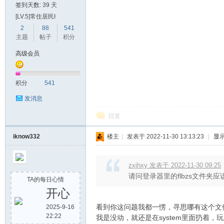
签到天数: 39 天
[LV.5]常住居民I
2
88
541
主题
帖子
积分
高级会员
积分
541
发消息
回复
iknow332
楼主
|
发表于 2022-11-30 13:13:23
|
显
zxjhxy 发表于 2022-11-30 09:25
请问登录器里的flbzs文件夹
TA的每日心情
开心
看到你这问题我都一愣，寻思哪有这个文件夹
2025-9-16
22:22
我是没动，就还是在system里面扔着，