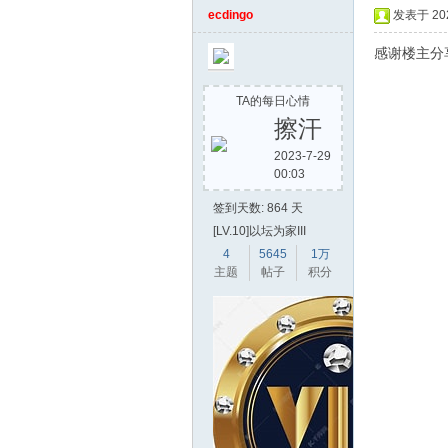
ecdingo
发表于 2022
感谢楼主分
TA的每日心情
擦汗
2023-7-29
00:03
签到天数: 864 天
[LV.10]以坛为家III
4
5645
1万
主题
帖子
积分