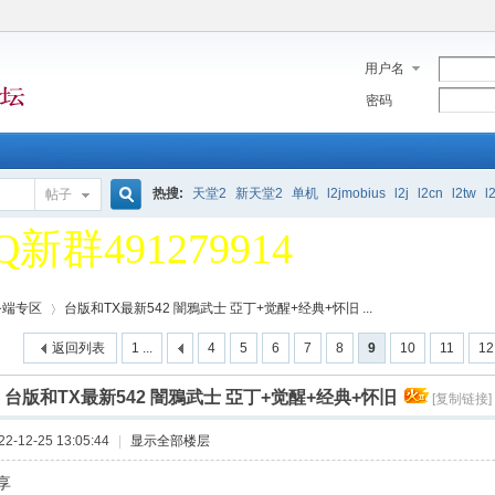
用户名
密码
堂2单机论坛 欢迎大家 一
热搜:
天堂2
新天堂2
单机
l2jmobius
l2j
l2cn
l2tw
l
帖子
Q新群491279914
搜
堂2单机论坛 欢迎大家 一
务端专区
台版和TX最新542 闇鴉武士 亞丁+觉醒+经典+怀旧 ...
索
Q新群491279914
返回列表
1 ...
4
5
6
7
8
9
10
11
12
]
台版和TX最新542 闇鴉武士 亞丁+觉醒+经典+怀旧
[复制链接]
›
-12-25 13:05:44
|
显示全部楼层
享