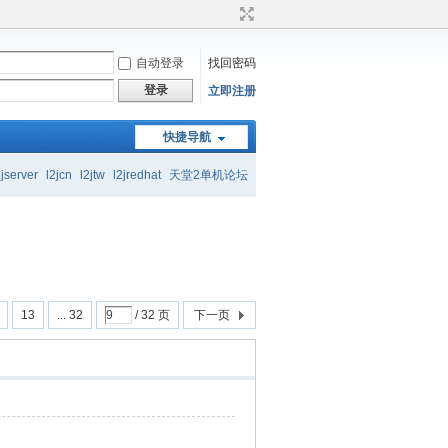
自动登录
找回密码
登录
立即注册
起交流学习
快捷导航
2jserver
l2jcn
l2jtw
l2jredhat
天堂2单机论坛
起交流学习
13
... 32
/ 32 页
下一页