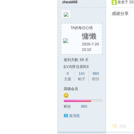
zheald48
发表于 2022
感谢分享
TA的每日心情
慵懒
2026-7-20
15:10
签到天数: 69 天
[LV.6]常住居民II
0
141
860
主题
帖子
积分
高级会员
积分
860
发消息
回复