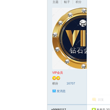
主题
帖子
积分
论
坛
VIP会员
积分
16707
发消息
回复
a00691117
发表于 2022