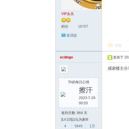
VIP会员
单
积分
16707
发消息
回复
ecdingo
发表于 2022
感谢楼主分
机
TA的每日心情
擦汗
2023-7-29
00:03
签到天数: 864 天
[LV.10]以坛为家III
4
5645
1万