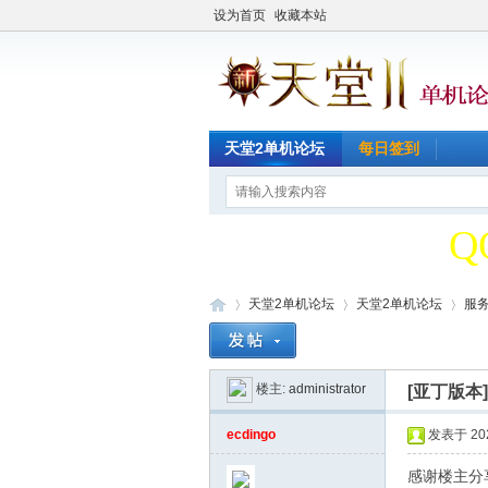
设为首页
收藏本站
天
天堂2单机论坛
每日签到
Q
天
天堂2单机论坛
天堂2单机论坛
服
Q
楼主:
administrator
[亚丁版本
天
»
›
›
ecdingo
发表于 2022
感谢楼主分