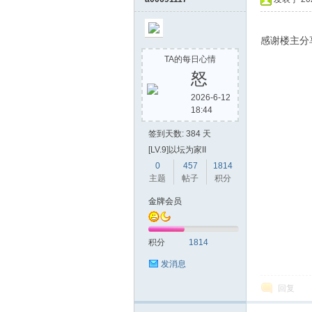
感谢楼主分
TA的每日心情
怒
2026-6-12
18:44
签到天数: 384 天
[LV.9]以坛为家II
0
457
1814
主题
帖子
积分
金牌会员
积分
1814
发消息
回复