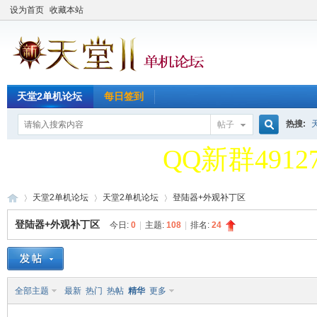
设为首页
收藏本站
天堂2单机论坛
每日签到
天堂2单机论
热搜:
帖子
搜
QQ新群49127
天堂2单机论
天堂2单机论坛
天堂2单机论坛
登陆器+外观补丁区
索
登陆器+外观补丁区
今日:
0
|
主题:
108
|
排名:
24
QQ新群49127
天
»
›
›
全部主题
最新
热门
热帖
精华
更多