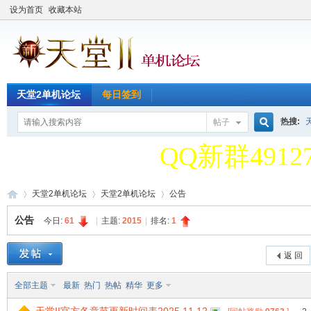
设为首页
收藏本站
天堂2单机论坛
每日签到
天堂2单机论
热搜:
帖子
搜
QQ新群49127
天堂2单机论
天堂2单机论坛
天堂2单机论坛
公告
索
公告
今日:
61
|
主题:
2015
|
排名:
1
QQ新群49127
天
»
›
›
返 回
全部主题
最新
热门
热帖
精华
更多