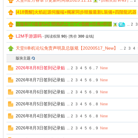
天堂II官方各章节更新时间表2025.11.12
-
[回帖奖励
9763
]
...
2
[418覺醒]火焰起源伺服端+獨家同步韓服最新L裝備+四階龍武器
台版和TX最新542 闇鴉武士 亞丁+觉醒+经典+怀旧
...
2
3
L2M手游源码
堂
- [阅读权限
90
]- [售价
300
金钱]
天堂II单机论坛免责声明及总版规【20200517_New】
...
2
3
4
版块主题
2026年8月8日签到记录贴
...
2
3
4
5
6
..
7
New
2026年8月7日签到记录贴
...
2
3
4
5
6
..
9
New
2026年8月6日签到记录贴
...
2
3
4
5
6
..
9
New
2
2026年8月5日签到记录贴
...
2
3
4
5
6
..
8
New
2026年8月4日签到记录贴
...
2
3
4
5
6
..
8
New
2026年8月3日签到记录贴
...
2
3
4
5
6
..
9
New