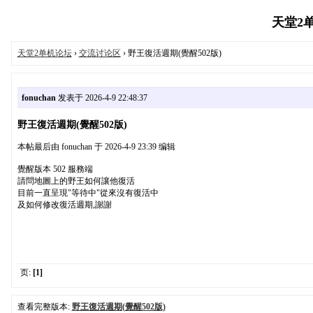
天堂2单机
天堂2单机论坛
›
交流讨论区
› 野王復活週期(覺醒502版)
fonuchan
发表于 2026-4-9 22:48:37
野王復活週期(覺醒502版)
本帖最后由 fonuchan 于 2026-4-9 23:39 编辑
覺醒版本 502 服務端
請問地圖上的野王如何讓他復活
目前一直呈現"等待中"從來沒有復活中
及如何修改復活週期,謝謝
页:
[1]
查看完整版本:
野王復活週期(覺醒502版)