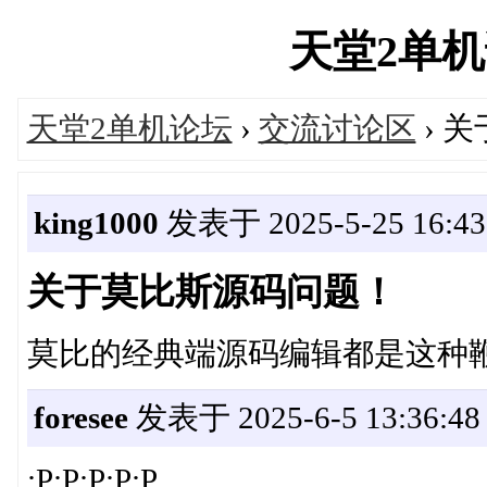
天堂2单机论坛
天堂2单机论坛
›
交流讨论区
› 
king1000
发表于 2025-5-25 16:43
关于莫比斯源码问题！
莫比的经典端源码编辑都是这种
foresee
发表于 2025-6-5 13:36:48
;P;P;P;P;P