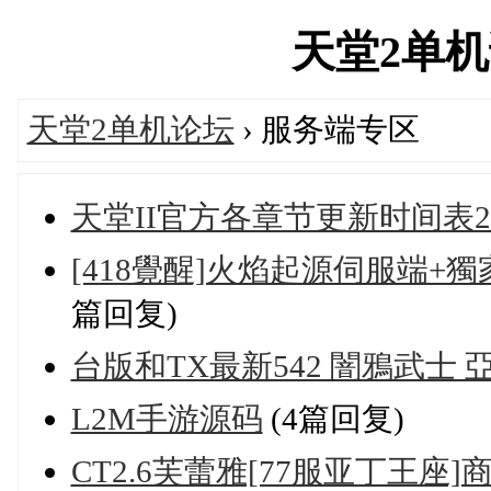
天堂2单机论坛
天堂2单机论坛
› 服务端专区
天堂II官方各章节更新时间表2025
[418覺醒]火焰起源伺服端+
篇回复)
台版和TX最新542 闇鴉武士 
L2M手游源码
(4篇回复)
CT2.6芙蕾雅[77服亚丁王座]