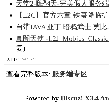
天堂2-嗨翻天-完美假人服务端
【L2C】官方六章-铁幕降临
自带JAVA 亚丁 暗鸦武士 莫比
真闇天使 -L2J_Mobius_Class
复)
页:
[1]
2
3
4
5
6
7
8
9
10
查看完整版本:
服务端专区
Powered by
Discuz! X3.4 Ar