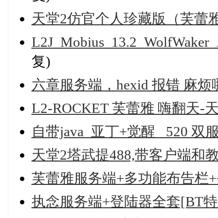
天堂2仿官个人珍藏版（芙蕾
L2J_Mobius_13.2_WolfWa
复)
六章服务端，hexid 报错 
L2-ROCKET 芙蕾雅 嗨翻天
自带java_亚丁+觉醒 _520 
天堂2塔武提488,带客户端和
芙蕾雅服务端+多功能布告栏+登
执念服务端+登陆器全套[BT特