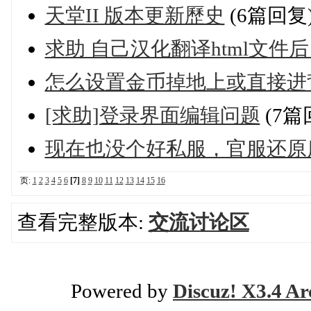
天堂II 版本更新歷史
(6篇回复
求助 自己汉化翻译html文件
怎么设置金币掉地上或直接进
[求助]登录界面编辑问题
(7篇
现在也没个好私服，官服还原
页:
1
2
3
4
5
6
[7]
8
9
10
11
12
13
14
15
16
查看完整版本:
交流讨论区
Powered by
Discuz! X3.4 Ar