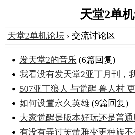
天堂2单机论坛
天堂2单机论坛
› 交流讨论区
发天堂2的音乐
(6篇回复)
我看没有发天堂2亚丁月刊，
507亚丁狼人 与觉醒 兽人村 
如何设置永久英雄
(9篇回复)
大家觉醒是版本好玩还是普通
有没有弄过芙蕾雅变更种族不