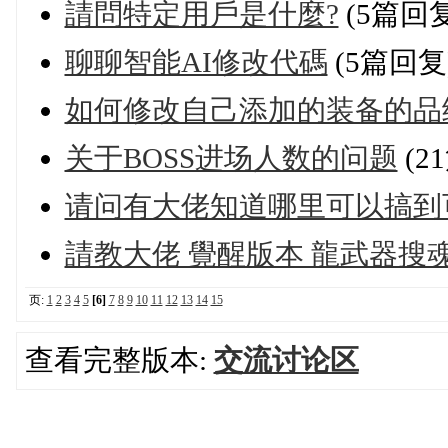
請問特定用戶是什麼?
(5篇回复
聊聊智能AI修改代碼
(5篇回复
如何修改自己添加的装备的品
关于BOSS进场人数的问题
(2
请问有大佬知道哪里可以搞到
請教大佬 覺醒版本 龍武器搜
页:
1
2
3
4
5
[6]
7
8
9
10
11
12
13
14
15
查看完整版本:
交流讨论区