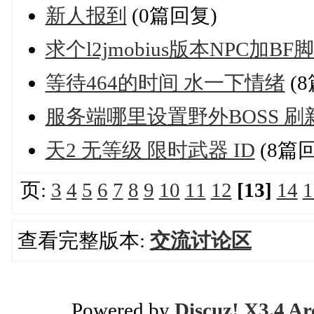
新人报到
(0篇回复)
求个l2jmobius版本NPC加BF
等待464的时间 水一下情绪
(
服务端哪里设置野外BOSS 
天2 无等级 限时武器 ID
(8篇
页:
3
4
5
6
7
8
9
10
11
12
[13]
14
1
查看完整版本:
交流讨论区
Powered by
Discuz! X3.4 Ar