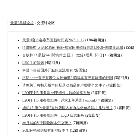
天堂2单机论坛
› 交流讨论区
天堂II官方各章节更新时间表2025.11.12
(1304篇回复)
[418覺醒]火焰起源伺服端+獨家同步韓服最新L裝備+四階龍武器
(155
台版和TX最新542 闇鴉武士 亞丁+觉醒+经典+怀旧
(317篇回复)
L2M手游源码
(4篇回复)
科普下目前国外开服的主流端
(87篇回复)
求助~~~~有没有哪位大神知道2.95版本有没有能用的挂啊
(3篇回复)
请教关于嗨翻天版本的登录动画是客户端哪个文件？
(4篇回复)
L2OFF H5 服务端 wEB组件 - 转轮抽奖系统
(2篇回复)
L2OFF H5 服务端组件 - 诉求工单系统 PetitionD
(4篇回复)
虚幻4引擎的天堂2重制版国内有办法做单机吗？几张图片
(14篇回复)
L2OFF H5 服务端组件 - LogD 日志服务
(2篇回复)
半月端的VIP探险副本怎么玩？
(7篇回复)
SQL服務端到底有那些版本？
(12篇回复)