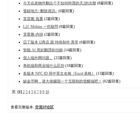
今天在老物件翻出个不知何時買的天2的光盤
(8篇回复)
發錯地方~刪除資訊~
(0篇回复)
芙雷雅-負重
(2篇回复)
L2J_Mobius 一些疑問
(8篇回复)
芙蕾雅-內掛
(2篇回复)
亞丁版本 l2商店 跟 特殊制作 異常
(6篇回复)
智能 AI 用於翻譯的功能
(14篇回复)
假人端外网问题。
(22篇回复)
单机端和商业端什么区别
(18篇回复)
各版本 NPC ID 與中英文名稱［Excel 表格］
(13篇回复)
缺金币啊，请大佬赐我一个无限制的觉醒端吧！
(62篇回复)
页:
[1]
2
3
4
5
6
7
8
9
10
查看完整版本:
交流讨论区