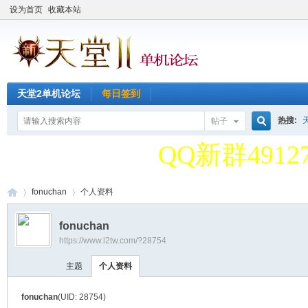
设为首页
收藏本站
天堂2单机论坛
每日签到
天堂2单机论
热搜:
帖子
搜
QQ新群49127
天堂2单机论
fonuchan
个人资料
索
fonuchan
QQ新群49127
https://www.l2tw.com/?28754
天
›
›
主题
个人资料
fonuchan
(UID: 28754)